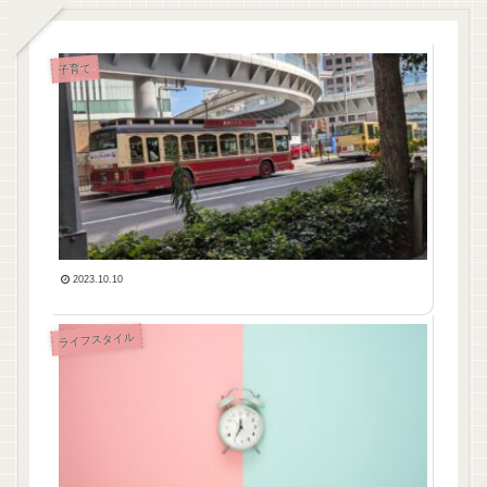
乗
子育て
り
物
大
好
き
な
3
歳
児
お
2023.10.10
も
て
子
な
ライフスタイル
育
し
て
弾
エ
丸
ン
ツ
ジ
ア
ニ
ー
ア